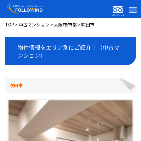
フリーダイヤル
TOP
>
中古マンション
>
大阪府:市部
>
吹田市
物件情報をエリア別にご紹介！（中古マ
ンション）
吹田市