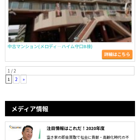
中古マンション(メロディ―ハイム守口B棟)
詳細はこちら
1 / 2
1
2
»
メディア情報
注目情報はこれだ！2020年度
空き家の即金買取で社会に貢献・高齢化時代の不