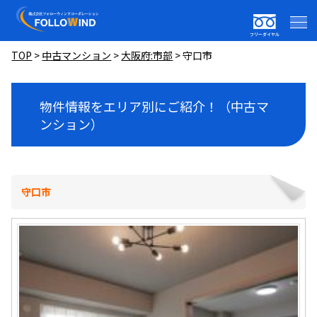
フリーダイヤル
TOP
>
中古マンション
>
大阪府:市部
>
守口市
物件情報をエリア別にご紹介！（中古マ
ンション）
守口市