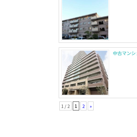
中古マンシ
1 / 2
1
2
»