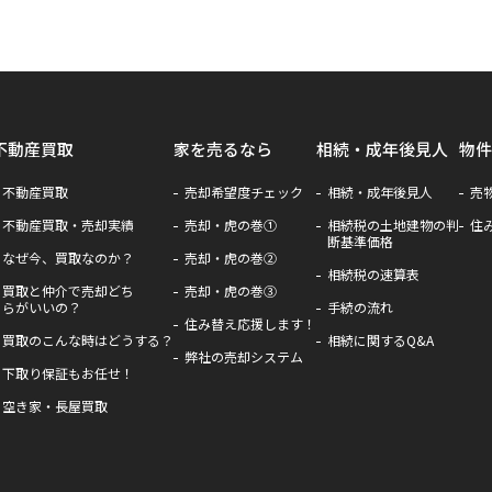
不動産買取
家を売るなら
相続・成年後見人
物件
不動産買取
売却希望度チェック
相続・成年後見人
売
不動産買取・売却実績
売却・虎の巻①
相続税の土地建物の判
住
断基準価格
なぜ今、買取なのか？
売却・虎の巻②
相続税の速算表
買取と仲介で売却どち
売却・虎の巻③
らがいいの？
手続の流れ
住み替え応援します！
買取のこんな時はどうする？
相続に関するQ&A
弊社の売却システム
下取り保証もお任せ！
空き家・長屋買取