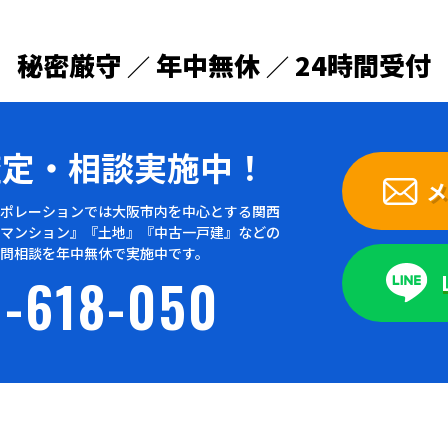
秘密厳守
年中無休
24時間受付
／
／
査定・
相談実施中！
メ
ポレーションでは大阪市内を中心とする関西
マンション』『土地』『中古一戸建』などの
問相談を年中無休で実施中です。
-618-050