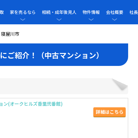
取
家を売るなら
相続・成年後見人
物件情報
会社概要
社長
>
寝屋川市
にご紹介！（中古マンション）
ョン(オークヒルズ香里弐番館)
詳細はこちら