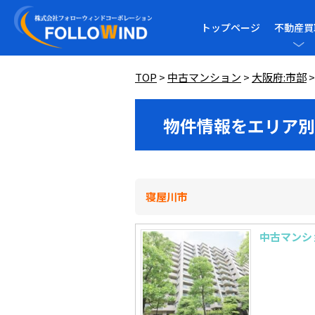
トップページ
不動産買
TOP
>
中古マンション
>
大阪府:市部
物件情報をエリア別
寝屋川市
中古マンシ