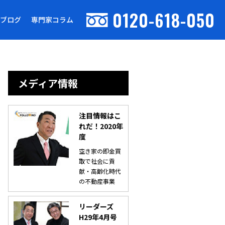
0120-618-050
ブログ
専門家コラム
メディア情報
注目情報はこ
れだ！2020年
度
空き家の即金買
取で社会に貢
献・高齢化時代
の不動産事業
リーダーズ
H29年4月号