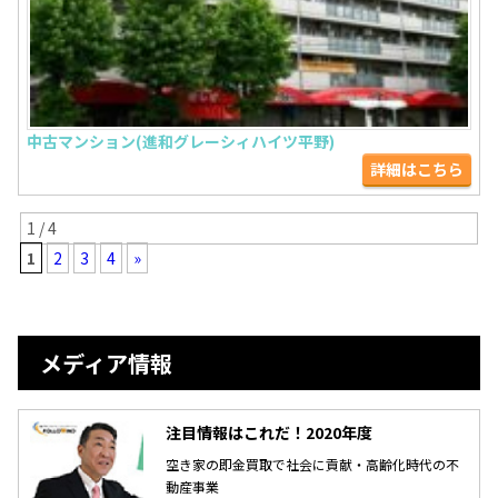
中古マンション(進和グレーシィハイツ平野)
詳細はこちら
1 / 4
1
2
3
4
»
メディア情報
注目情報はこれだ！2020年度
空き家の即金買取で社会に貢献・高齢化時代の不
動産事業