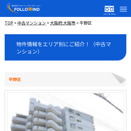
フリーダイヤル
TOP
>
中古マンション
>
大阪府:大阪市
>
平野区
物件情報をエリア別にご紹介！（中古マ
ンション）
平野区