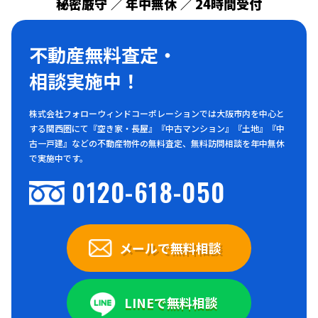
秘密厳守
年中無休
24時間受付
／
／
不動産無料査定・
相談実施中！
株式会社フォローウィンドコーポレーションでは大阪市内を中心と
する関西圏にて『空き家・長屋』『中古マンション』『土地』『中
古一戸建』などの不動産物件の無料査定、無料訪問相談を年中無休
で実施中です。
0120-618-050
メールで無料相談
LINEで無料相談