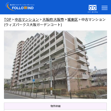
フリーダイヤル
TOP
>
中古マンション
>
大阪府:大阪市
>
城東区
>
中古マンション
(ウィズパークス大阪ガーデンコート)
物件詳細