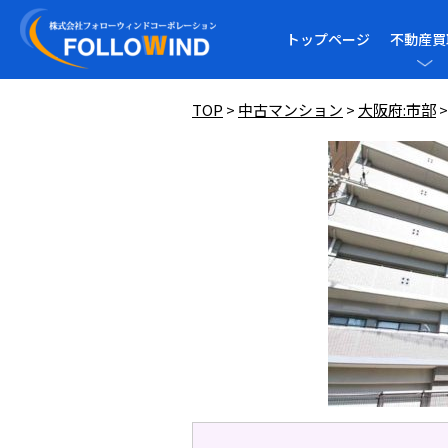
トップページ
不動産買
TOP
>
中古マンション
>
大阪府:市部