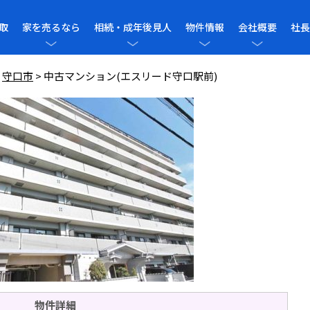
取
家を売るなら
相続・成年後見人
物件情報
会社概要
社長
>
守口市
>
中古マンション(エスリード守口駅前)
物件詳細