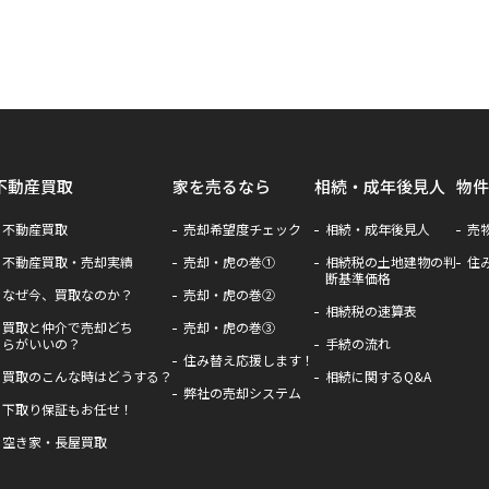
不動産買取
家を売るなら
相続・成年後見人
物件
不動産買取
売却希望度チェック
相続・成年後見人
売
不動産買取・売却実績
売却・虎の巻①
相続税の土地建物の判
住
断基準価格
なぜ今、買取なのか？
売却・虎の巻②
相続税の速算表
買取と仲介で売却どち
売却・虎の巻③
らがいいの？
手続の流れ
住み替え応援します！
買取のこんな時はどうする？
相続に関するQ&A
弊社の売却システム
下取り保証もお任せ！
空き家・長屋買取