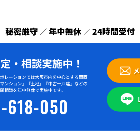
秘密厳守
年中無休
24時間受付
／
／
査定・
相談実施中！
メ
ポレーションでは大阪市内を中心とする関西
マンション』『土地』『中古一戸建』などの
問相談を年中無休で実施中です。
-618-050