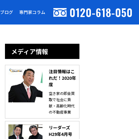
0120-618-050
ブログ
専門家コラム
メディア情報
注目情報はこ
れだ！2020年
度
空き家の即金買
取で社会に貢
献・高齢化時代
の不動産事業
リーダーズ
H29年4月号