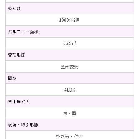
築年数
1980年2月
バルコニー面積
23.5㎡
管理形態
全部委託
間取
4LDK
主用採光面
南・西
現況・取引形態
空き家・ 仲介