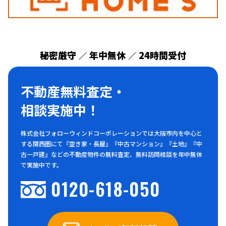
秘密厳守
年中無休
24時間受付
／
／
不動産無料査定・
相談実施中！
株式会社フォローウィンドコーポレーションでは大阪市内を中心と
する関西圏にて『空き家・長屋』『中古マンション』『土地』『中
古一戸建』などの不動産物件の無料査定、無料訪問相談を年中無休
で実施中です。
0120-618-050