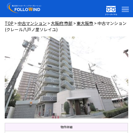
フリーダイヤル
TOP
>
中古マンション
>
大阪府:市部
>
東大阪市
>
中古マンション
(クレール八戸ノ里ソレイユ)
物件詳細