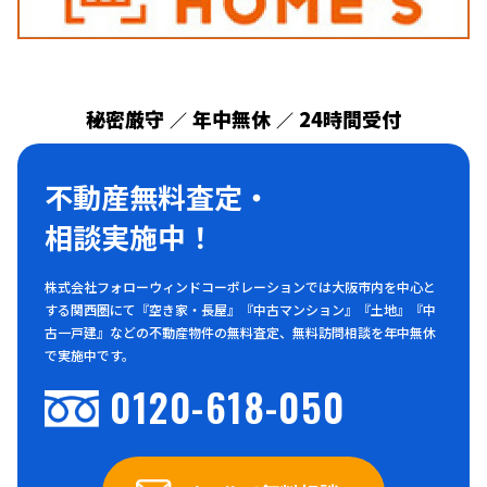
秘密厳守
年中無休
24時間受付
／
／
不動産無料査定・
相談実施中！
株式会社フォローウィンドコーポレーションでは大阪市内を中心と
する関西圏にて『空き家・長屋』『中古マンション』『土地』『中
古一戸建』などの不動産物件の無料査定、無料訪問相談を年中無休
で実施中です。
0120-618-050