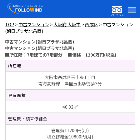
フリーダイヤル
TOP
>
中古マンション
>
大阪府:大阪市
>
西成区
>
中古マンション
(朝日プラザ北畠西)
中古マンション(朝日プラザ北畠西)
中古マンション(朝日プラザ北畠西)
■所在階：7階建ての7階部分 ■価格 1290万円(税込)
所在地
大阪市西成区玉出東1丁目
南海高野線 岸里玉出駅徒歩3分
専有面積
40.03㎡
管理費・積立修繕金
管理費11200円(月)
積立修繕金10800円(月)