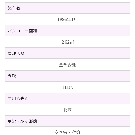
築年数
1986年1月
バルコニー面積
2.62㎡
管理形態
全部委託
間取
1LDK
主用採光面
北西
現況・取引形態
空き家・ 仲介