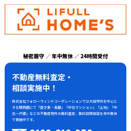
秘密厳守
年中無休
24時間受付
／
／
不動産無料査定・
相談実施中！
株式会社フォローウィンドコーポレーションでは大阪市内を中心と
する関西圏にて『空き家・長屋』『中古マンション』『土地』『中
古一戸建』などの不動産物件の無料査定、無料訪問相談を年中無休
で実施中です。