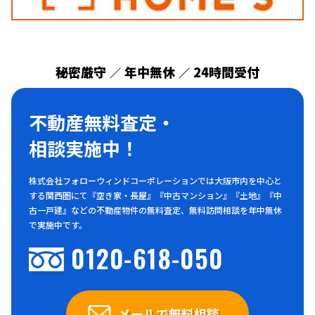
秘密厳守
年中無休
24時間受付
／
／
不動産無料査定・
相談実施中！
株式会社フォローウィンドコーポレーションでは大阪市内を中心と
する関西圏にて『空き家・長屋』『中古マンション』『土地』『中
古一戸建』などの不動産物件の無料査定、無料訪問相談を年中無休
で実施中です。
0120-618-050
メールで無料相談