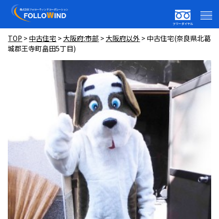
フリーダイヤル
TOP
>
中古住宅
>
大阪府:市部
>
大阪府以外
>
中古住宅(奈良県北葛
城郡王寺町畠田5丁目)