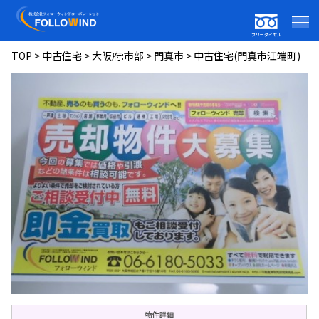
フリーダイヤル
TOP
>
中古住宅
>
大阪府:市部
>
門真市
>
中古住宅(門真市江端町)
物件詳細