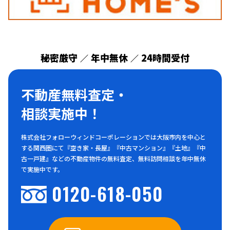
秘密厳守
年中無休
24時間受付
／
／
不動産無料査定・
相談実施中！
株式会社フォローウィンドコーポレーションでは大阪市内を中心と
する関西圏にて『空き家・長屋』『中古マンション』『土地』『中
古一戸建』などの不動産物件の無料査定、無料訪問相談を年中無休
で実施中です。
0120-618-050