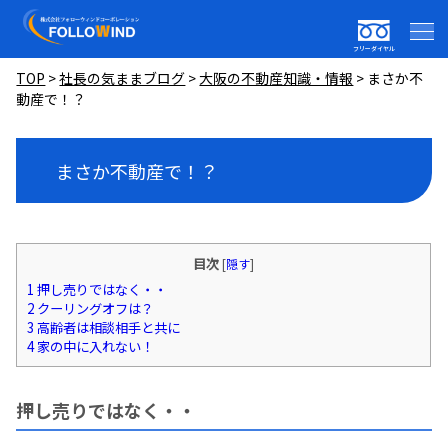
フリーダイヤル
TOP
>
社長の気ままブログ
>
大阪の不動産知識・情報
>
まさか不
動産で！？
まさか不動産で！？
目次
[
隠す
]
1
押し売りではなく・・
2
クーリングオフは？
3
高齢者は相談相手と共に
4
家の中に入れない！
押し売りではなく・・