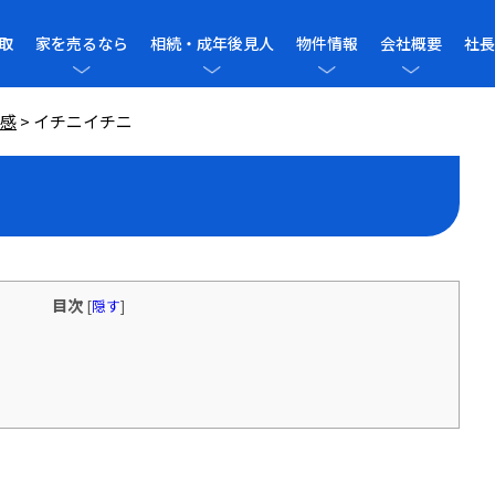
取
家を売るなら
相続・成年後見人
物件情報
会社概要
社長
感
>
イチニイチニ
目次
[
隠す
]