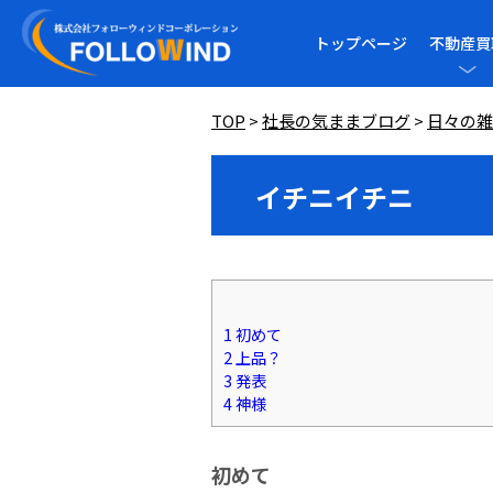
トップページ
不動産買
TOP
>
社長の気ままブログ
>
日々の雑
イチニイチニ
1
初めて
2
上品？
3
発表
4
神様
初めて