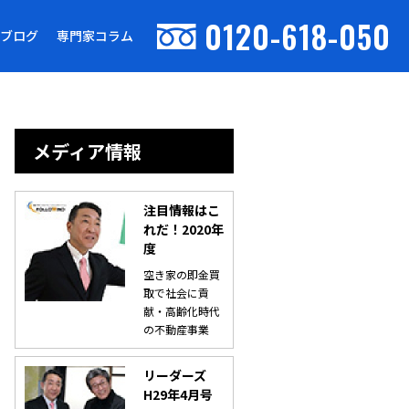
0120-618-050
ブログ
専門家コラム
メディア情報
注目情報はこ
れだ！2020年
度
空き家の即金買
取で社会に貢
献・高齢化時代
の不動産事業
リーダーズ
H29年4月号