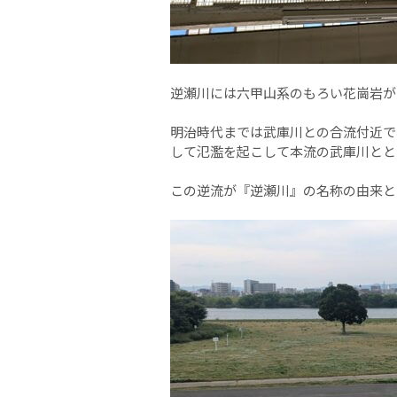
逆瀬川には六甲山系のもろい花崗岩が
明治時代までは武庫川との合流付近で
して氾濫を起こして本流の武庫川とと
この逆流が『逆瀬川』の名称の由来と