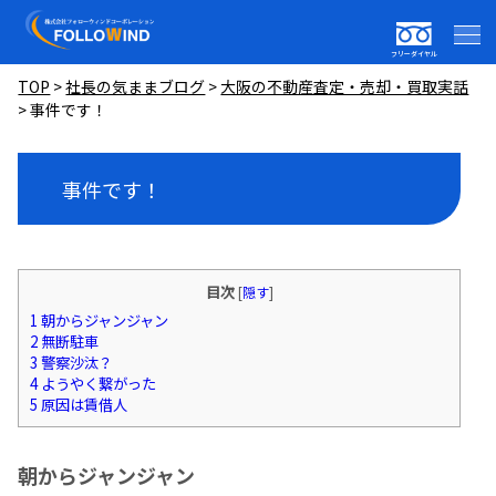
フリーダイヤル
TOP
>
社長の気ままブログ
>
大阪の不動産査定・売却・買取実話
>
事件です！
事件です！
目次
[
隠す
]
1
朝からジャンジャン
2
無断駐車
3
警察沙汰？
4
ようやく繋がった
5
原因は賃借人
朝からジャンジャン