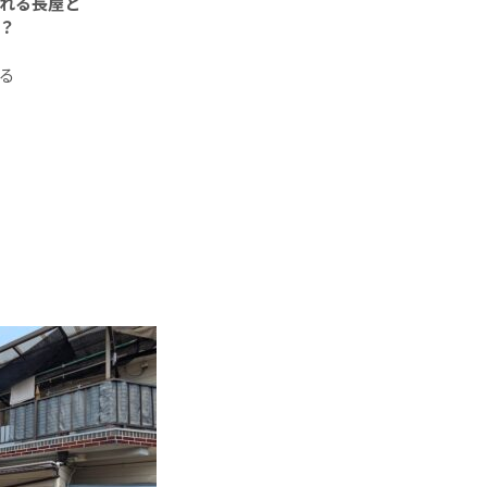
れる長屋と
？
る