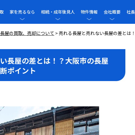
取
家を売るなら
相続・成年後見人
物件情報
会社概要
社長
長屋の買取、売却について
>
売れる長屋と売れない長屋の差とは
い長屋の差とは！？大阪市の長屋
断ポイント