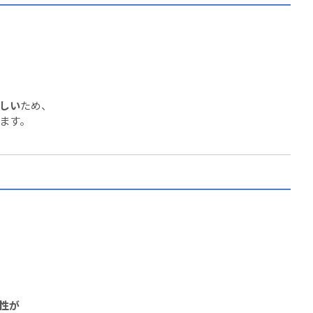
しい
ため、
ます。
性が