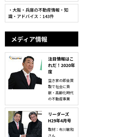
・大阪・兵庫の不動産情報・知
識・アドバイス：143件
メディア情報
注目情報はこ
れだ！2020年
度
空き家の即金買
取で社会に貢
献・高齢化時代
の不動産事業
リーダーズ
H29年4月号
取材：布川敏和
さん