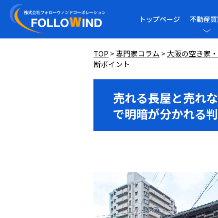
トップページ
不動産買
TOP
>
専門家コラム
>
大阪の空き家・
断ポイント
売れる長屋と売れな
で明暗が分かれる判