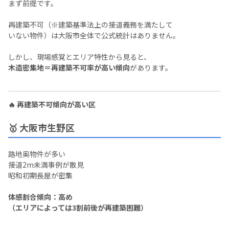
まず前提です。
再建築不可（※建築基準法上の接道義務を満たして
いない物件）は大阪市全体で公式統計はありません。
しかし、現場感覚とエリア特性から見ると、
木造密集地＝再建築不可率が高い傾向
があります。
🔥 再建築不可傾向が高い区
🥇 大阪市生野区
路地奥物件が多い
接道2m未満事例が散見
昭和初期長屋が密集
体感割合傾向：高め
（エリアによっては3割前後が再建築困難）