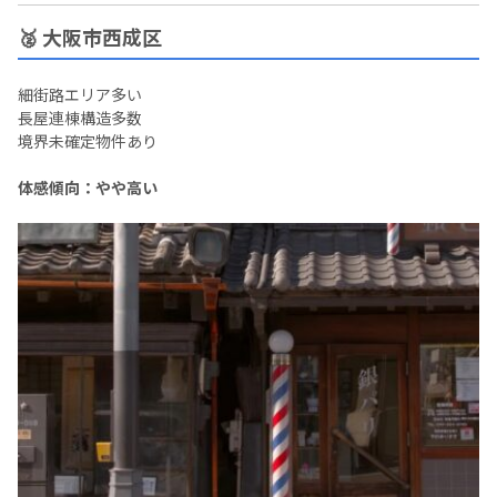
🥈 大阪市西成区
細街路エリア多い
長屋連棟構造多数
境界未確定物件あり
体感傾向：やや高い