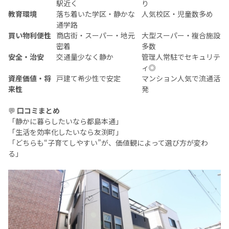
駅近く
り
教育環境
落ち着いた学区・静かな
人気校区・児童数多め
通学路
買い物利便性
商店街・スーパー・地元
大型スーパー・複合施設
密着
多数
安全・治安
交通量少なく静か
管理人常駐でセキュリテ
ィ◎
資産価値・将
戸建て希少性で安定
マンション人気で流通活
来性
発
💬
口コミまとめ
「静かに暮らしたいなら都島本通」
「生活を効率化したいなら友渕町」
「どちらも“子育てしやすい”が、価値観によって選び方が変わ
る」