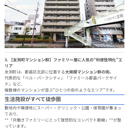
3. 【友渕町マンション群】ファミリー層に人気の“利便性特化”エ
リア
友渕町は、都島区北部に位置する
大規模マンション群の街
。
代表的な「ベル・パークシティ」「ファミール都島パークサイ
ド」など、
複数棟のマンションが並ぶ“ひとつの街のようなエリア”です。
生活施設がすべて徒歩圏
敷地内や隣接地にスーパー・クリニック・公園・保育園が集まっ
ており、
**「共働きファミリーにとって理想的なコンパクト動線」**が整
っています。