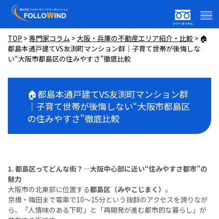
フリーダイヤル
TOP
>
専門家コラム
>
大阪・兵庫の不動産エリア紹介・比較
>
🏠
都島本通戸建てVS友渕町マンション群｜子育て世帯が後悔しな
い“大阪市都島区の住みやすさ”徹底比較
🏠都島本通戸建てVS友渕町マンション群
｜子育て世帯が後悔しない“大阪市都島区
の住みやすさ”徹底比較
1. 都島区ってどんな街？―大阪中心部に近い“住みやすさ都市”の
魅力
大阪市の北東部に位置する
都島区（みやこじまく）
。
京橋・梅田まで電車で10〜15分という抜群のアクセスを誇りなが
ら、「人情味のある下町」と「再開発が進む都市的な暮らし」が