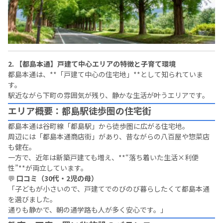
2. 【都島本通】戸建て中心エリアの特徴と子育て環境
都島本通は、**「戸建て中心の住宅地」**として知られていま
す。
駅近ながら下町の雰囲気が残り、静かな生活が叶うエリアです。
エリア概要：都島駅徒歩圏の住宅街
都島本通は谷町線「都島駅」から徒歩圏に広がる住宅地。
周辺には「都島本通商店街」があり、昔ながらの八百屋や惣菜店
も健在。
一方で、近年は新築戸建ても増え、**“落ち着いた生活×利便
性”**が両立しています。
💬
口コミ（30代・2児の母）
「子どもが小さいので、戸建てでのびのび暮らしたくて都島本通
を選びました。
通りも静かで、朝の通学路も人が多く安心です。」