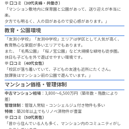
💬
口コミ（30代夫婦・共働き）
「マンション敷地内に保育園と公園があって、送り迎えが本当に
楽。
夕方でも明るく、人の目があるので安心感があります。」
教育・公園環境
「友渕小学校」「友渕中学校」エリアは学区として人気が高く、
教育熱心な家庭が多いエリアでもあります。
また、「毛馬公園」「桜ノ宮公園」など大規模な緑地も徒歩圏。
休日も子どもを外で遊ばせやすい環境です。
💬
口コミ（40代女性）
「校区が落ち着いていて、子どもの友達も近所にたくさん。
放課後はマンション前の公園で遊んでいます。」
マンション価格・管理体制
中古マンション相場
：3,800〜6,500万円（築年数・階数により
差）
管理体制
：管理人常駐・コンシェルジュ付き物件も多い
特徴
：築20年以上でもリノベ済物件が豊富
💬
口コミ（50代男性）
「昔から住んでいる人も多く、マンション内のコミュニティがし