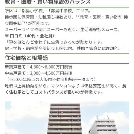
教育・医療・買い物施設のバランス
学区は「都島小学校」「都島中学校」エリア。
徒歩圏に保育園・幼稚園も複数あり、**教育・医療・買い物の“徒
歩圏完結”**が可能です。
スーパーライフや関西スーパーも近く、生活導線もスムーズ。
💬
口コミ（40代・会社員）
「車をほとんど使わずに生活できるのが助かります。
駅・学校・病院が全部徒歩10分以内。共働き家庭には理想的。」
住宅価格と相場感
新築戸建て
：4,800〜6,000万円前後
中古戸建て
：3,000〜4,500万円前後
（※2025年時点の大阪市不動産相場データより）
地価は上昇傾向ながら、マンションよりは価格安定性が高く、
長
く住む家としてコストバランスが良い
のが特徴です。