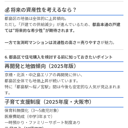
💰 将来の資産性を考えるなら？
都島区の地価は全体的に上昇傾向。
ただし「戸建ての供給減少」が進んでいるため、
都島本通の戸建
ては“将来的な希少性”が期待されます。
一方で友渕町マンションは流通性の高さ＝売りやすさ
が魅力。
6. 都島区で住宅購入を検討する前に知っておきたいポイント
再開発と地価傾向（2025年版）
京橋・北浜・中之島エリアの再開発に伴い、
都島区全体でも地価上昇が続いています。
特に「都島駅〜桜ノ宮駅」間は今後も安定的な人気が見込まれま
す。
子育て支援制度（2025年度・大阪市）
保育料無償化（3〜5歳児対象）
医療費助成（中学3年まで）
一時預かり・ファミリーサポート制度あり