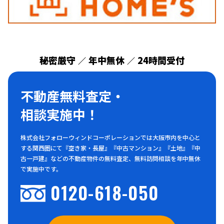
秘密厳守
年中無休
24時間受付
／
／
不動産無料査定・
相談実施中！
株式会社フォローウィンドコーポレーションでは大阪市内を中心と
する関西圏にて『空き家・長屋』『中古マンション』『土地』『中
古一戸建』などの不動産物件の無料査定、無料訪問相談を年中無休
で実施中です。
0120-618-050