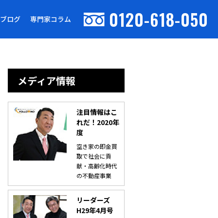
0120-618-050
ブログ
専門家コラム
メディア情報
注目情報はこ
れだ！2020年
度
空き家の即金買
取で社会に貢
献・高齢化時代
の不動産事業
リーダーズ
H29年4月号