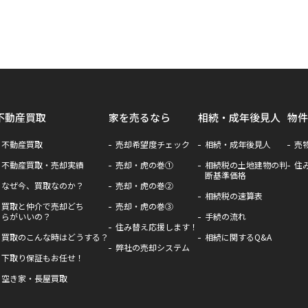
不動産買取
家を売るなら
相続・成年後見人
物件
不動産買取
売却希望度チェック
相続・成年後見人
売
不動産買取・売却実績
売却・虎の巻①
相続税の土地建物の判
住
断基準価格
なぜ今、買取なのか？
売却・虎の巻②
相続税の速算表
買取と仲介で売却どち
売却・虎の巻③
らがいいの？
手続の流れ
住み替え応援します！
買取のこんな時はどうする？
相続に関するQ&A
弊社の売却システム
下取り保証もお任せ！
空き家・長屋買取