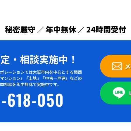
秘密厳守
年中無休
24時間受付
／
／
査定・
相談実施中！
メ
ポレーションでは大阪市内を中心とする関西
マンション』『土地』『中古一戸建』などの
問相談を年中無休で実施中です。
-618-050