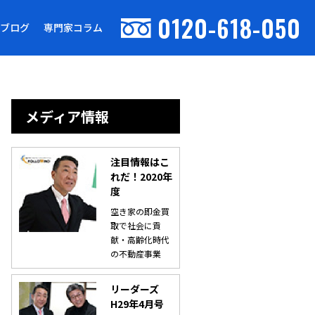
0120-618-050
ブログ
専門家コラム
メディア情報
注目情報はこ
れだ！2020年
度
空き家の即金買
取で社会に貢
献・高齢化時代
の不動産事業
リーダーズ
H29年4月号