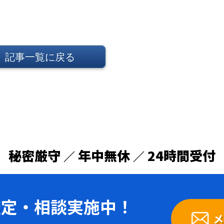
記事一覧に戻る
秘密厳守
年中無休
24時間受付
／
／
査定・
相談実施中！
メ