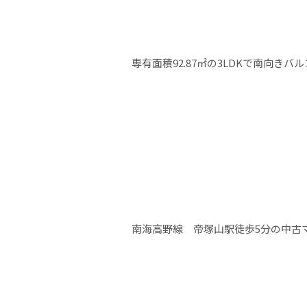
専有面積92.87㎡の3LDKで南向きバ
南海高野線 帝塚山駅徒歩5分の中古