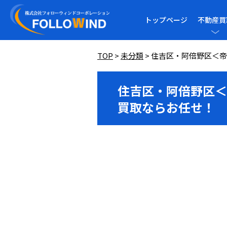
トップページ
不動産買
TOP
>
未分類
>
住吉区・阿倍野区＜帝
住吉区・阿倍野区＜
買取ならお任せ！