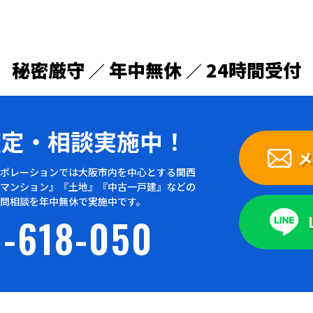
秘密厳守
年中無休
24時間受付
／
／
査定・
相談実施中！
メ
ポレーションでは大阪市内を中心とする関西
マンション』『土地』『中古一戸建』などの
問相談を年中無休で実施中です。
-618-050