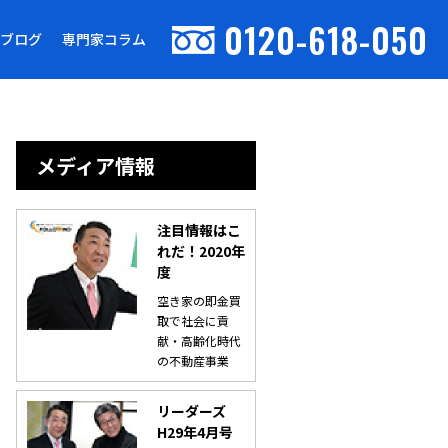
0120-618-050
ブログ
専門家コラム
メディア情報
注目情報はこ
れだ！2020年
度
空き家の即金買
取で社会に貢
献・高齢化時代
の不動産事業
リーダーズ
H29年4月号