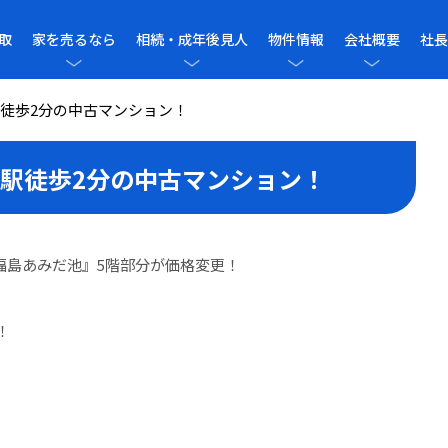
取
家を売るなら
相続・成年後見人
物件情報
会社概要
社長
徒歩2分の中古マンション！
駅徒歩2分の中古マンション！
福島あみだ池』5階部分が価格変更！
！