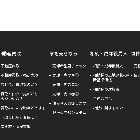
不動産買取
家を売るなら
相続・成年後見人
物件
不動産買取
売却希望度チェック
相続・成年後見人
売
不動産買取・売却実績
売却・虎の巻①
相続税の土地建物の判
住
断基準価格
なぜ今、買取なのか？
売却・虎の巻②
相続税の速算表
買取と仲介で売却どち
売却・虎の巻③
らがいいの？
手続の流れ
住み替え応援します！
買取のこんな時はどうする？
相続に関するQ&A
弊社の売却システム
下取り保証もお任せ！
空き家・長屋買取