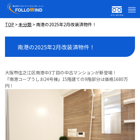
フリーダイヤル
TOP
>
未分類
>
南港の2025年2月改装済物件！
南港の2025年2月改装済物件！
大阪市住之江区南港中3丁目の中古マンションが新登場！
『南港コープうしお24号棟』15階建ての9階部分は価格1680万
円！