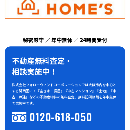
秘密厳守
年中無休
24時間受付
／
／
不動産無料査定・
相談実施中！
株式会社フォローウィンドコーポレーションでは大阪市内を中心と
する関西圏にて『空き家・長屋』『中古マンション』『土地』『中
古一戸建』などの不動産物件の無料査定、無料訪問相談を年中無休
で実施中です。
0120-618-050