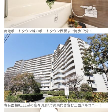
南港ポートタウン線のポートタウン西駅まで徒歩12分！
専有面積81.11㎡の広々3LDKで南東向き含む二面バルコニー！