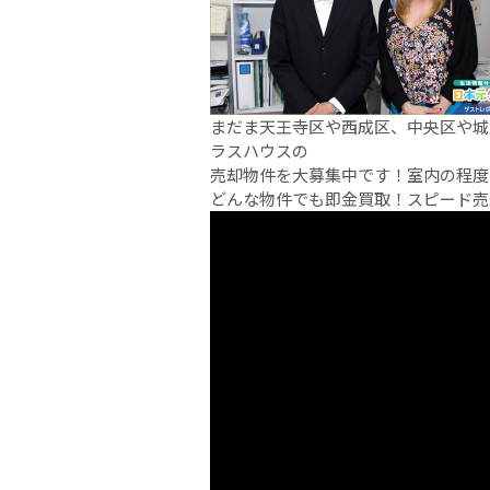
まだま天王寺区や西成区、中央区や城
ラスハウスの
売却物件を大募集中です！室内の程度
どんな物件でも即金買取！スピード売