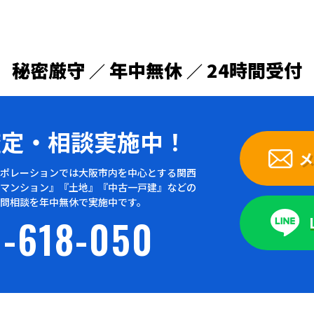
秘密厳守
年中無休
24時間受付
／
／
査定・
相談実施中！
メ
ポレーションでは大阪市内を中心とする関西
マンション』『土地』『中古一戸建』などの
問相談を年中無休で実施中です。
-618-050