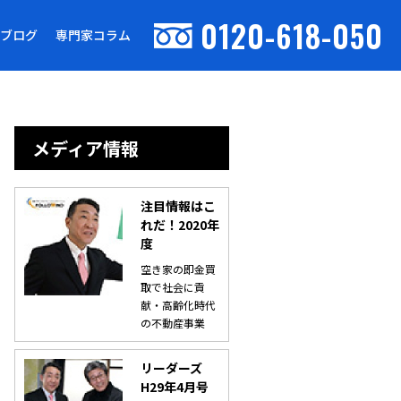
0120-618-050
ブログ
専門家コラム
メディア情報
注目情報はこ
れだ！2020年
度
空き家の即金買
取で社会に貢
献・高齢化時代
の不動産事業
リーダーズ
H29年4月号