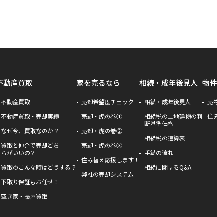
不動産買取
家を売るなら
相続・成年後見人
物件
不動産買取
売却希望度チェック
相続・成年後見人
売
不動産買取・売却実績
売却・虎の巻①
相続税の土地建物の判
住
断基準価格
なぜ今、買取なのか？
売却・虎の巻②
相続税の速算表
買取と仲介で売却どち
売却・虎の巻③
らがいいの？
手続の流れ
住み替え応援します！
買取のこんな時はどうする？
相続に関するQ&A
弊社の売却システム
下取り保証もお任せ！
空き家・長屋買取