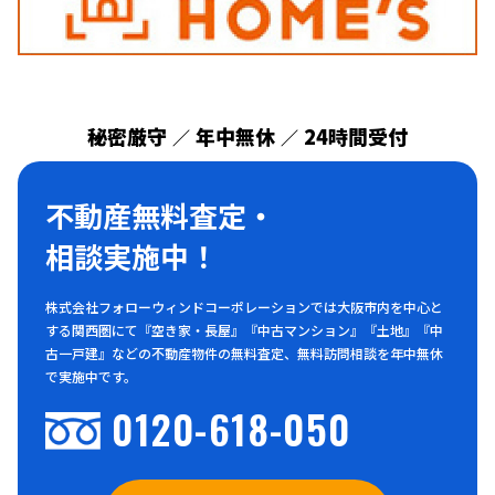
秘密厳守
年中無休
24時間受付
／
／
不動産無料査定・
相談実施中！
株式会社フォローウィンドコーポレーションでは大阪市内を中心と
する関西圏にて『空き家・長屋』『中古マンション』『土地』『中
古一戸建』などの不動産物件の無料査定、無料訪問相談を年中無休
で実施中です。
0120-618-050