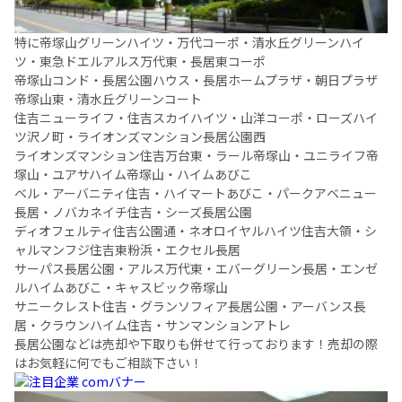
特に帝塚山グリーンハイツ・万代コーポ・清水丘グリーンハイ
ツ・東急ドエルアルス万代東・長居東コーポ
帝塚山コンド・長居公園ハウス・長居ホームプラザ・朝日プラザ
帝塚山東・清水丘グリーンコート
住吉ニューライフ・住吉スカイハイツ・山洋コーポ・ローズハイ
ツ沢ノ町・ライオンズマンション長居公園西
ライオンズマンション住吉万台東・ラール帝塚山・ユニライフ帝
塚山・ユアサハイム帝塚山・ハイムあびこ
ベル・アーバニティ住吉・ハイマートあびこ・パークアベニュー
長居・ノバカネイチ住吉・シーズ長居公園
ディオフェルティ住吉公園通・ネオロイヤルハイツ住吉大領・シ
ャルマンフジ住吉東粉浜・エクセル長居
サーパス長居公園・アルス万代東・エバーグリーン長居・エンゼ
ルハイムあびこ・キャスビック帝塚山
サニークレスト住吉・グランソフィア長居公園・アーバンス長
居・クラウンハイム住吉・サンマンションアトレ
長居公園などは売却や下取りも併せて行っております！売却の際
はお気軽に何でもご相談下さい！