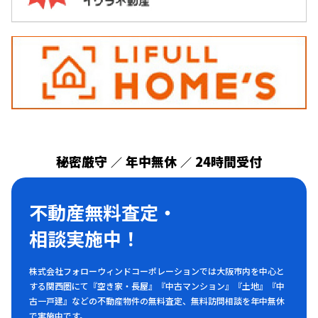
秘密厳守
年中無休
24時間受付
／
／
不動産無料査定・
相談実施中！
株式会社フォローウィンドコーポレーションでは大阪市内を中心と
する関西圏にて『空き家・長屋』『中古マンション』『土地』『中
古一戸建』などの不動産物件の無料査定、無料訪問相談を年中無休
で実施中です。