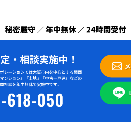
秘密厳守
年中無休
24時間受付
／
／
査定・
相談実施中！
メ
ポレーションでは大阪市内を中心とする関西
マンション』『土地』『中古一戸建』などの
問相談を年中無休で実施中です。
-618-050