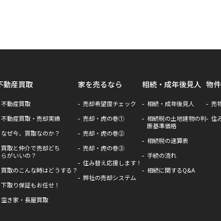
不動産買取
家を売るなら
相続・成年後見人
物件
不動産買取
売却希望度チェック
相続・成年後見人
売
不動産買取・売却実績
売却・虎の巻①
相続税の土地建物の判
住
断基準価格
なぜ今、買取なのか？
売却・虎の巻②
相続税の速算表
買取と仲介で売却どち
売却・虎の巻③
らがいいの？
手続の流れ
住み替え応援します！
買取のこんな時はどうする？
相続に関するQ&A
弊社の売却システム
下取り保証もお任せ！
空き家・長屋買取