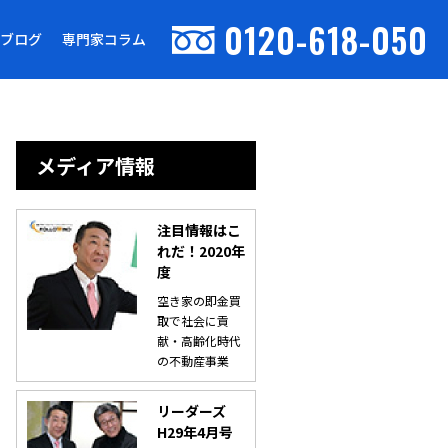
0120-618-050
ブログ
専門家コラム
メディア情報
注目情報はこ
れだ！2020年
度
空き家の即金買
取で社会に貢
献・高齢化時代
の不動産事業
リーダーズ
H29年4月号