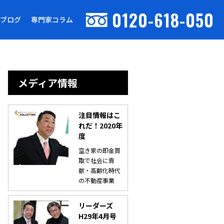
0120-618-050
ブログ
専門家コラム
メディア情報
注目情報はこ
れだ！2020年
度
空き家の即金買
取で社会に貢
献・高齢化時代
の不動産事業
リーダーズ
H29年4月号