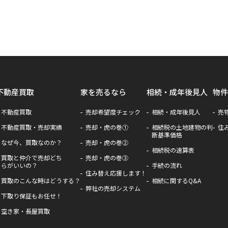
不動産買取
家を売るなら
相続・成年後見人
物件
不動産買取
売却希望度チェック
相続・成年後見人
売
不動産買取・売却実績
売却・虎の巻①
相続税の土地建物の判
住
断基準価格
なぜ今、買取なのか？
売却・虎の巻②
相続税の速算表
買取と仲介で売却どち
売却・虎の巻③
らがいいの？
手続の流れ
住み替え応援します！
買取のこんな時はどうする？
相続に関するQ&A
弊社の売却システム
下取り保証もお任せ！
空き家・長屋買取