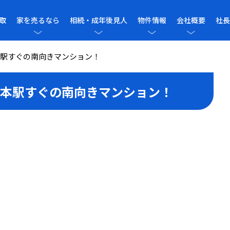
取
家を売るなら
相続・成年後見人
物件情報
会社概要
社長
駅すぐの南向きマンション！
本駅すぐの南向きマンション！