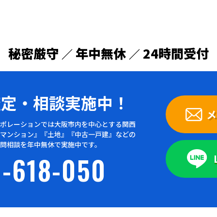
秘密厳守
年中無休
24時間受付
／
／
査定・
相談実施中！
メ
ポレーションでは大阪市内を中心とする関西
マンション』『土地』『中古一戸建』などの
問相談を年中無休で実施中です。
-618-050