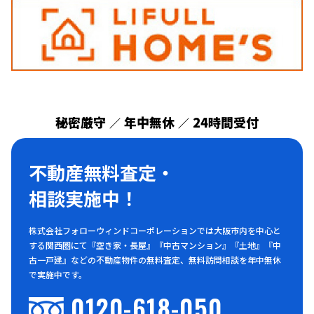
秘密厳守
年中無休
24時間受付
／
／
不動産無料査定・
相談実施中！
株式会社フォローウィンドコーポレーションでは大阪市内を中心と
する関西圏にて『空き家・長屋』『中古マンション』『土地』『中
古一戸建』などの不動産物件の無料査定、無料訪問相談を年中無休
で実施中です。
0120-618-050