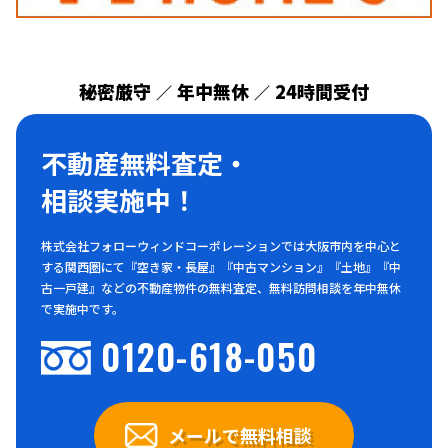
秘密厳守
年中無休
24時間受付
／
／
不動産無料査定・
相談実施中！
株式会社フォローウィンドコーポレーションでは大阪市内を中心と
する関西圏にて『空き家・長屋』『中古マンション』『土地』『中
古一戸建』などの不動産物件の無料査定、無料訪問相談を年中無休
で実施中です。
0120-618-050
メールで無料相談