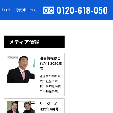
0120-618-050
ブログ
専門家コラム
メディア情報
注目情報はこ
れだ！2020年
度
空き家の即金買
取で社会に貢
献・高齢化時代
の不動産事業
リーダーズ
H29年4月号