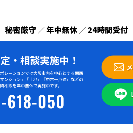
秘密厳守
年中無休
24時間受付
／
／
査定・
相談実施中！
メ
ポレーションでは大阪市内を中心とする関西
マンション』『土地』『中古一戸建』などの
問相談を年中無休で実施中です。
-618-050