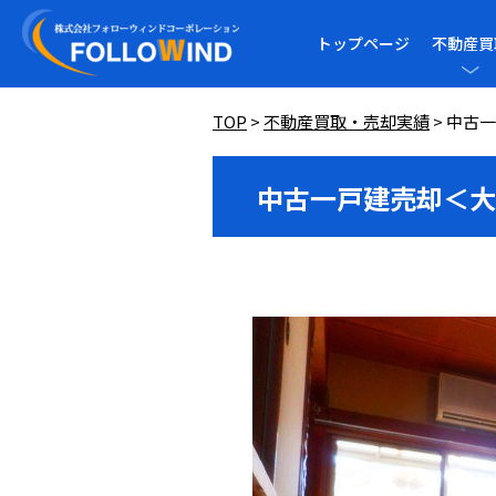
トップページ
不動産買
TOP
>
不動産買取・売却実績
>
中古一
中古一戸建売却＜大