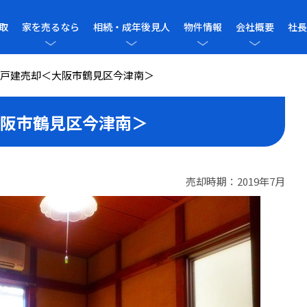
取
家を売るなら
相続・成年後見人
物件情報
会社概要
社長
戸建売却＜大阪市鶴見区今津南＞
阪市鶴見区今津南＞
売却時期：2019年7月