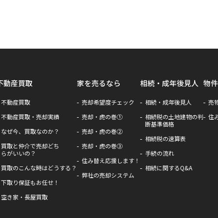
不動産買取
家を売るなら
相続・成年後見人
物件
不動産買取
売却希望度チェック
相続・成年後見人
売
不動産買取・売却実績
売却・虎の巻①
相続税の土地建物の判
住
断基準価格
なぜ今、買取なのか？
売却・虎の巻②
相続税の速算表
買取と仲介で売却どち
売却・虎の巻③
らがいいの？
手続の流れ
住み替え応援します！
買取のこんな時はどうする？
相続に関するQ&A
弊社の売却システム
下取り保証もお任せ！
空き家・長屋買取