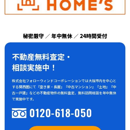
秘密厳守
年中無休
24時間受付
／
／
不動産無料査定・
相談実施中！
株式会社フォローウィンドコーポレーションでは大阪市内を中心と
する関西圏にて『空き家・長屋』『中古マンション』『土地』『中
古一戸建』などの不動産物件の無料査定、無料訪問相談を年中無休
で実施中です。
0120-618-050