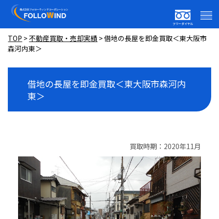
フリーダイヤル
TOP
>
不動産買取・売却実績
>
借地の長屋を即金買取＜東大阪市
森河内東＞
借地の長屋を即金買取＜東大阪市森河内
東＞
買取時期：2020年11月