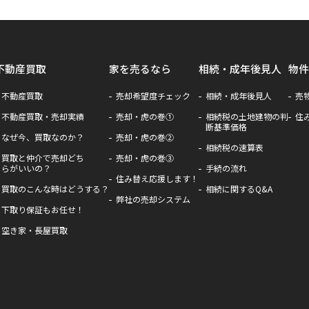
不動産買取
家を売るなら
相続・成年後見人
物件
不動産買取
売却希望度チェック
相続・成年後見人
売
不動産買取・売却実績
売却・虎の巻①
相続税の土地建物の判
住
断基準価格
なぜ今、買取なのか？
売却・虎の巻②
相続税の速算表
買取と仲介で売却どち
売却・虎の巻③
らがいいの？
手続の流れ
住み替え応援します！
買取のこんな時はどうする？
相続に関するQ&A
弊社の売却システム
下取り保証もお任せ！
空き家・長屋買取