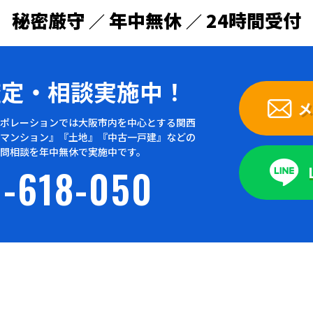
秘密厳守
年中無休
24時間受付
／
／
査定・
相談実施中！
メ
ポレーションでは大阪市内を中心とする関西
マンション』『土地』『中古一戸建』などの
問相談を年中無休で実施中です。
-618-050