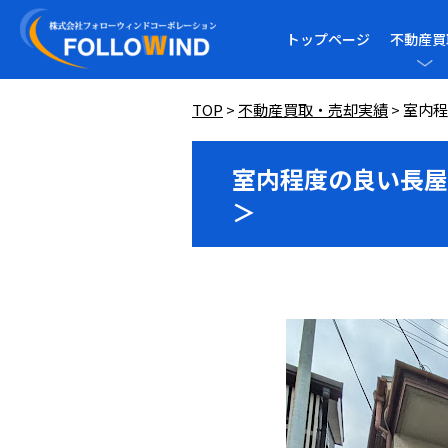
トップページ
不動産買
TOP
>
不動産買取・売却実績
>
室内程
室内程度の良い長屋
＞