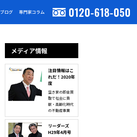
0120-618-050
ブログ
専門家コラム
メディア情報
注目情報はこ
れだ！2020年
度
空き家の即金買
取で社会に貢
献・高齢化時代
の不動産事業
リーダーズ
H29年4月号