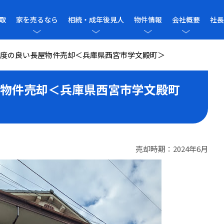
取
家を売るなら
相続・成年後見人
物件情報
会社概要
社長
度の良い長屋物件売却＜兵庫県西宮市学文殿町＞
物件売却＜兵庫県西宮市学文殿町
売却時期：2024年6月