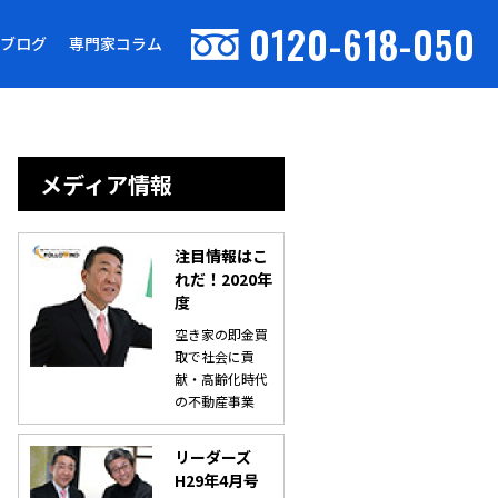
0120-618-050
ブログ
専門家コラム
メディア情報
注目情報はこ
れだ！2020年
度
空き家の即金買
取で社会に貢
献・高齢化時代
の不動産事業
リーダーズ
H29年4月号