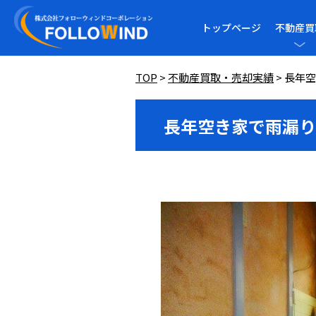
トップページ
不動産買
TOP
>
不動産買取・売却実績
>
長年空
長年空き家で雨漏り