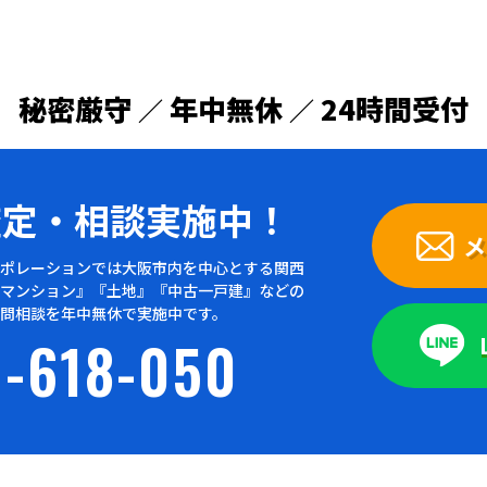
秘密厳守
年中無休
24時間受付
／
／
査定・
相談実施中！
メ
ポレーションでは大阪市内を中心とする関西
マンション』『土地』『中古一戸建』などの
問相談を年中無休で実施中です。
-618-050