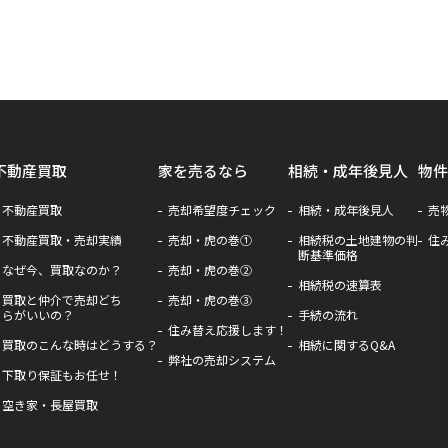
不動産買取
家を売るなら
相続・成年後見人
物件
不動産買取
売却希望度チェック
相続・成年後見人
売
不動産買取・売却実績
売却・虎の巻①
相続税の土地建物の判
住
断基準価格
なぜ今、買取なのか？
売却・虎の巻②
相続税の速算表
買取と仲介で売却どち
売却・虎の巻③
らがいいの？
手続の流れ
住み替え応援します！
買取のこんな時はどうする？
相続に関するQ&A
弊社の売却システム
下取り保証もお任せ！
空き家・長屋買取