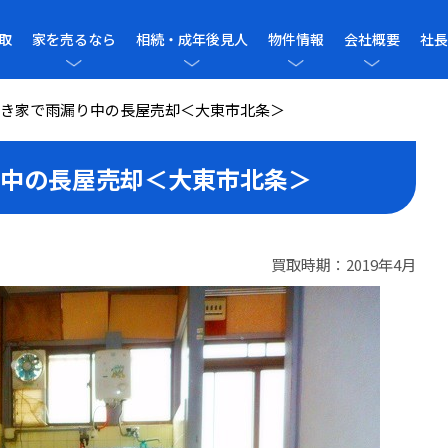
取
家を売るなら
相続・成年後見人
物件情報
会社概要
社長
き家で雨漏り中の長屋売却＜大東市北条＞
中の長屋売却＜大東市北条＞
買取時期：2019年4月