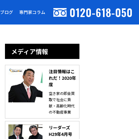
0120-618-050
ブログ
専門家コラム
メディア情報
注目情報はこ
れだ！2020年
度
空き家の即金買
取で社会に貢
献・高齢化時代
の不動産事業
リーダーズ
H29年4月号