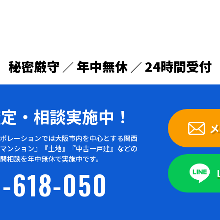
秘密厳守
年中無休
24時間受付
／
／
査定・
相談実施中！
メ
ポレーションでは大阪市内を中心とする関西
マンション』『土地』『中古一戸建』などの
問相談を年中無休で実施中です。
-618-050