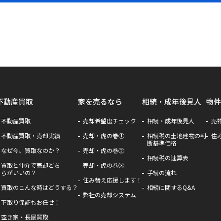
不動産買取
家を売るなら
相続・成年後見人
物件
不動産買取
売却希望度チェック
相続・成年後見人
売
不動産買取・売却実績
売却・虎の巻①
相続税の土地建物の判
住
断基準価格
なぜ今、買取なのか？
売却・虎の巻②
相続税の速算表
買取と仲介で売却どち
売却・虎の巻③
らがいいの？
手続の流れ
住み替え応援します！
買取のこんな時はどうする？
相続に関するQ&A
弊社の売却システム
下取り保証もお任せ！
空き家・長屋買取