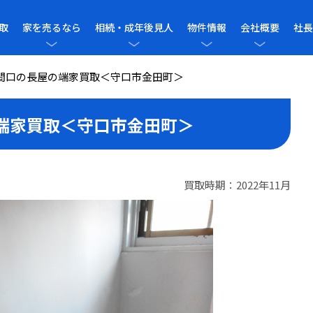
取
家を売るなら
相続・成年後見人
物件情報
会社概要
社長
間口の長屋の端家買取＜守口市金田町＞
端家買取＜守口市金田町＞
買取時期：2022年11月