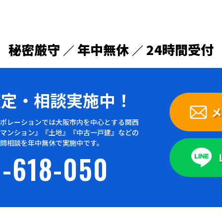
秘密厳守
年中無休
24時間受付
／
／
査定・
相談実施中！
メ
ポレーションでは大阪市内を中心とする関西
マンション』『土地』『中古一戸建』などの
問相談を年中無休で実施中です。
-618-050