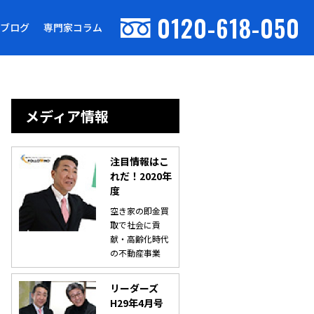
0120-618-050
ブログ
専門家コラム
メディア情報
注目情報はこ
れだ！2020年
度
空き家の即金買
取で社会に貢
献・高齢化時代
の不動産事業
リーダーズ
H29年4月号