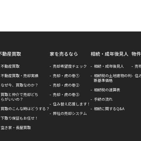
不動産買取
家を売るなら
相続・成年後見人
物件
不動産買取
売却希望度チェック
相続・成年後見人
売
不動産買取・売却実績
売却・虎の巻①
相続税の土地建物の判
住
断基準価格
なぜ今、買取なのか？
売却・虎の巻②
相続税の速算表
買取と仲介で売却どち
売却・虎の巻③
らがいいの？
手続の流れ
住み替え応援します！
買取のこんな時はどうする？
相続に関するQ&A
弊社の売却システム
下取り保証もお任せ！
空き家・長屋買取