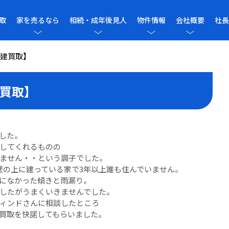
取
家を売るなら
相続・成年後見人
物件情報
会社概要
社長
建買取】
買取】
した。
してくれるものの
ません・・という調子でした。
壁の上に建っている家で3年以上誰も住んでいません。
になかった傾きと雨漏り。
したがうまくいきませんでした。
ィンドさんに相談したところ
買取を快諾してもらいました。