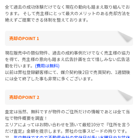
全て過去の成功体験だけでなく現在の動向も踏まえ取り組んでお
ります。 そして売主様にとって最大のメリットのある売却方法を
絶えずご提案できる体制を整えております。
売却のPOINT 1
現在販売中の類似物件、過去の成約事例だけでなく売主様の協力
を得て、売主様の意向も踏まえ広告計画を立て惜しみない広告活
動を行います。
(費用は無料)
以前は弊社登録顧客様にて、媒介契約後2日で売買契約、1週間後
には全て終了した事も非常に多くございます。
売却のPOINT 2
査定は当然、無料ですが物件のご住所だけの情報であとは全て当
社で物件概要を調査！
エリアによってはお問い合わせを頂いて最短10分で『住所を言う
だけ査定』金額を提示します。弊社の仕事スピードの拘りです。
又、
年中無休ですので不動産会社の定休日が多い水曜日やお盆休