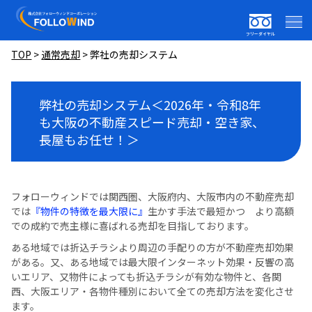
フリーダイヤル
TOP
>
通常売却
>
弊社の売却システム
弊社の売却システム＜2026年・令和8年
も大阪の不動産スピード売却・空き家、
長屋もお任せ！＞
フォローウィンドでは関西圏、大阪府内、大阪市内の不動産売却
では
『物件の特徴を最大限に』
生かす手法で最短かつ より高額
での成約で売主様に喜ばれる売却を目指しております。
ある地域では折込チラシより周辺の手配りの方が不動産売却効果
がある。又、ある地域では最大限インターネット効果・反響の高
いエリア、又物件によっても折込チラシが有効な物件と、各関
西、大阪エリア・各物件種別において全ての売却方法を変化させ
ます。