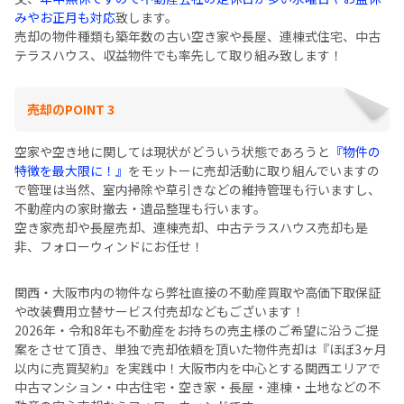
みやお正月も対応
致します。
売却の物件種類も築年数の古い空き家や長屋、連棟式住宅、中古
テラスハウス、収益物件でも率先して取り組み致します！
売却のPOINT 3
空家や空き地に関しては現状がどういう状態であろうと
『物件の
特徴を最大限に！』
をモットーに売却活動に取り組んでいますの
で管理は当然、室内掃除や草引きなどの維持管理も行いますし、
不動産内の家財撤去・遺品整理も行います。
空き家売却や長屋売却、連棟売却、中古テラスハウス売却も是
非、フォローウィンドにお任せ！
関西・大阪市内の物件なら弊社直接の不動産買取や高価下取保証
や改装費用立替サービス付売却などもございます！
2026年・令和8年も不動産をお持ちの売主様のご希望に沿うご提
案をさせて頂き、単独で売却依頼を頂いた物件売却は『ほぼ3ヶ月
以内に売買契約』を実践中！大阪市内を中心とする関西エリアで
中古マンション・中古住宅・空き家・長屋・連棟・土地などの不