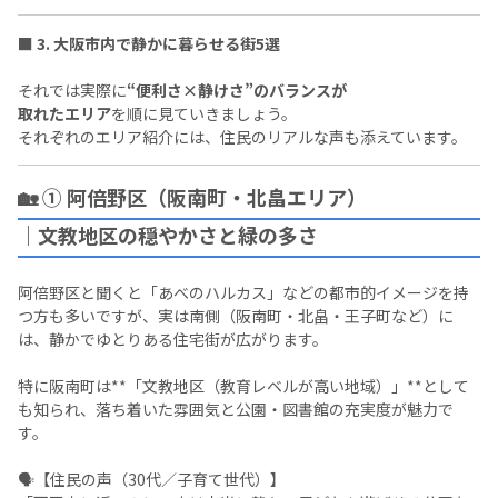
■ 3. 大阪市内で静かに暮らせる街5選
それでは実際に
“便利さ×静けさ”のバランスが
取れたエリア
を順に見ていきましょう。
それぞれのエリア紹介には、住民のリアルな声も添えています。
🏡 ① 阿倍野区（阪南町・北畠エリア）
｜文教地区の穏やかさと緑の多さ
阿倍野区と聞くと「あべのハルカス」などの都市的イメージを持
つ方も多いですが、実は南側（阪南町・北畠・王子町など）に
は、静かでゆとりある住宅街が広がります。
特に阪南町は**「文教地区（教育レベルが高い地域）」**として
も知られ、落ち着いた雰囲気と公園・図書館の充実度が魅力で
す。
🗣️【住民の声（30代／子育て世代）】