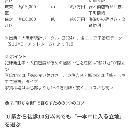
吉区
た南大阪
城東
約15,000
中
約7万円
緑と商店街が共存、
区
下町情緒
住之
約10,000
低
約6万円
海沿いの静けさ・交
江区
通便利
※出典：大阪市統計ポータル（2024）、各エリア不動産データ
（SUUMO／アットホーム）より作成
💡
ポイント
犯罪発生率・人口密度が低めの旭区・住之江区は“静けさ”が際立
つ
阿倍野区は「品の良い静けさ」、東住吉区・城東区は「暮らしや
すさ重視」タイプ
家賃相場は中心部よりも1〜2万円ほど安く、コスパも高い
🏠 7. “静かな街”で暮らすための3つのコツ
① 駅から徒歩10分以内でも「一本中に入る立地」
を選ぶ