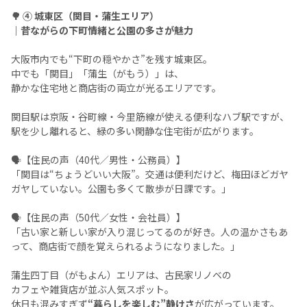
🌳 ④ 城東区（関目・蒲生エリア）
｜昔ながらの下町情緒と公園の多さが魅力
大阪市内でも“下町の穏やかさ”を残す城東区。
中でも「関目」「蒲生（がもう）」は、
静かな住宅地と商店街の両立が光るエリアです。
関目駅は京阪・谷町線・今里筋線が使える便利なハブ駅ですが、
駅を少し離れると、緑の多い閑静な住宅街が広がります。
🗣️【住民の声（40代／男性・公務員）】
「関目は“ちょうどいい大阪”。交通は便利だけど、梅田ほどガヤ
ガヤしていない。公園も多くて散歩が日課です。」
🗣️【住民の声（50代／女性・会社員）】
「古い家と新しい家が入り混じってるのが好き。人の温かさもあ
って、商店街で顔を覚えられるようになりました。」
蒲生四丁目（がもよん）エリアは、古民家リノベの
カフェや雑貨店が並ぶ人気スポット。
休日も混みすぎず
“暮らしを楽しむ”静けさ
が広がっています。