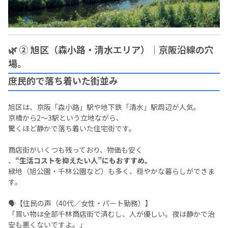
🌿 ② 旭区（森小路・清水エリア）｜京阪沿線の穴
場。
庶民的で落ち着いた街並み
旭区は、京阪「森小路」駅や地下鉄「清水」駅周辺が人気。
京橋から2〜3駅という立地ながら、
驚くほど静かで落ち着いた住宅街です。
商店街がいくつも残っており、物価も安く
、
“生活コストを抑えたい人”にもおすすめ。
緑地（旭公園・千林公園など）も多く、穏やかな暮らしができま
す。
🗣️【住民の声（40代／女性・パート勤務）】
「買い物は全部千林商店街で済むし、人が優しい。夜は静かで治
安も悪くないですよ。」