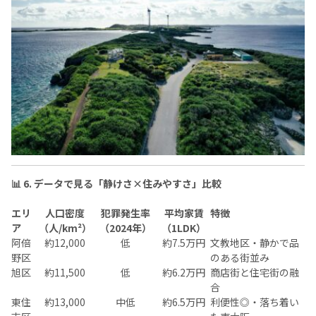
📊 6. データで見る「静けさ×住みやすさ」比較
エリ
人口密度
犯罪発生率
平均家賃
特徴
ア
（人/km²）
（2024年）
（1LDK）
阿倍
約12,000
低
約7.5万円
文教地区・静かで品
野区
のある街並み
旭区
約11,500
低
約6.2万円
商店街と住宅街の融
合
東住
約13,000
中低
約6.5万円
利便性◎・落ち着い