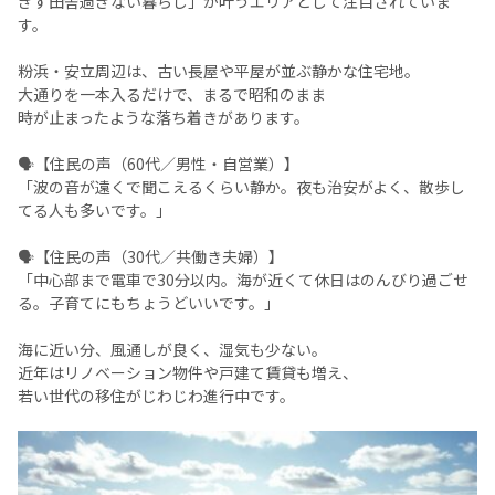
ぎず田舎過ぎない暮らし」が叶うエリアとして注目されていま
す。
粉浜・安立周辺は、古い長屋や平屋が並ぶ静かな住宅地。
大通りを一本入るだけで、まるで昭和のまま
時が止まったような落ち着きがあります。
🗣️【住民の声（60代／男性・自営業）】
「波の音が遠くで聞こえるくらい静か。夜も治安がよく、散歩し
てる人も多いです。」
🗣️【住民の声（30代／共働き夫婦）】
「中心部まで電車で30分以内。海が近くて休日はのんびり過ごせ
る。子育てにもちょうどいいです。」
海に近い分、風通しが良く、湿気も少ない。
近年はリノベーション物件や戸建て賃貸も増え、
若い世代の移住がじわじわ進行中です。