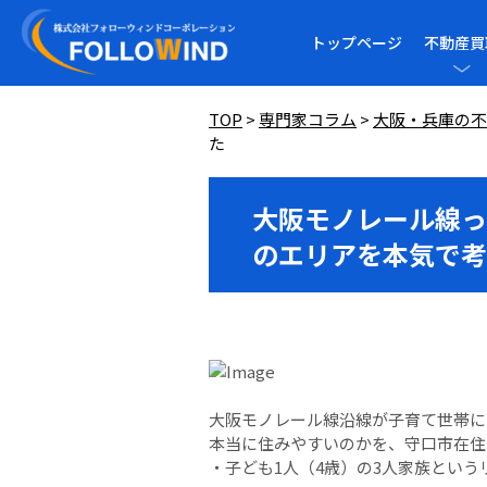
トップページ
不動産買
TOP
>
専門家コラム
>
大阪・兵庫の不
た
大阪モノレール線っ
のエリアを本気で考
大阪モノレール線沿線が子育て世帯に
本当に住みやすいのかを、守口市在住
・子ども1人（4歳）の3人家族とい