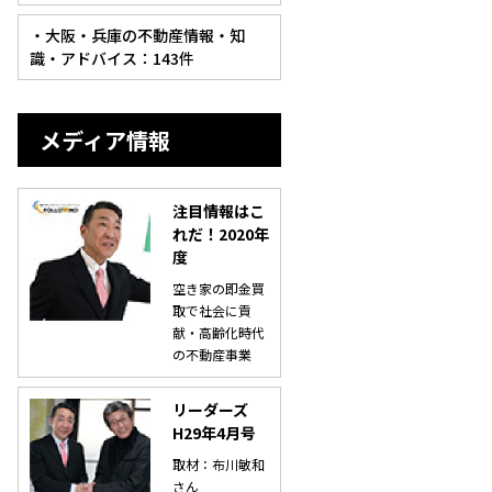
・大阪・兵庫の不動産情報・知
識・アドバイス：143件
メディア情報
注目情報はこ
れだ！2020年
度
空き家の即金買
取で社会に貢
献・高齢化時代
の不動産事業
リーダーズ
H29年4月号
取材：布川敏和
さん