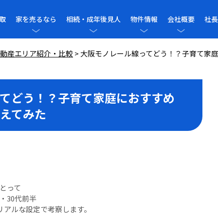
取
家を売るなら
相続・成年後見人
物件情報
会社概要
社長
動産エリア紹介・比較
>
大阪モノレール線ってどう！？子育て家
てどう！？子育て家庭におすすめ
えてみた
とって
・30代前半
うリアルな設定で考察します。