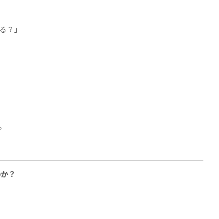
る？」
」
。
のか？