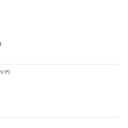
要
リア）