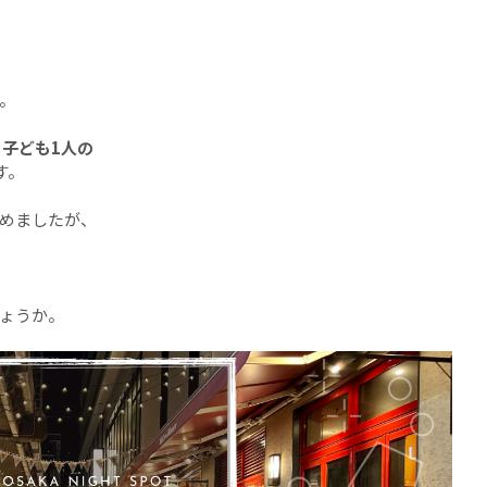
。
と子ども1人の
す。
めましたが、
ょうか。