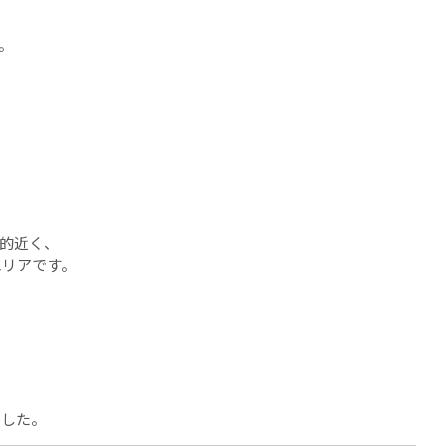
。
的近く、
エリアです。
でした。