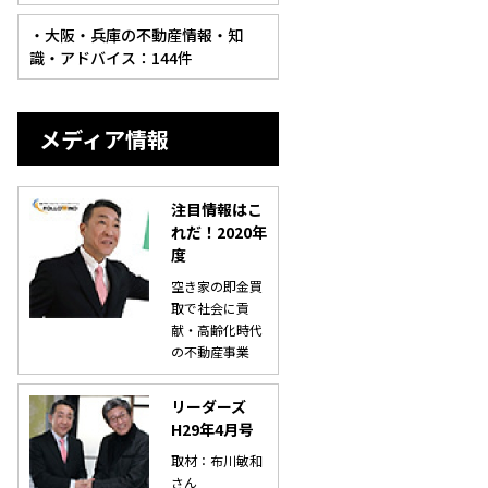
・大阪・兵庫の不動産情報・知
識・アドバイス：144件
メディア情報
注目情報はこ
れだ！2020年
度
空き家の即金買
取で社会に貢
献・高齢化時代
の不動産事業
リーダーズ
H29年4月号
取材：布川敏和
さん