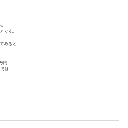
も
アです。
てみると
0万円
算では