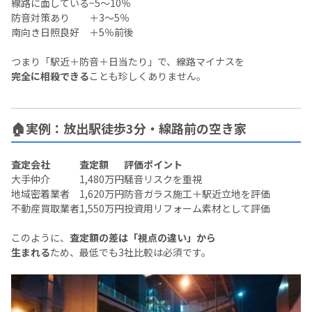
線路に面している
−5〜10％
防音対策あり
＋3〜5％
南向き日照良好
＋5％前後
つまり「駅近＋防音＋日当たり」で、線路マイナスを
完全に相殺できる
ことも珍しくありません。
🏠実例：放出駅徒歩3分・線路前の空き家
査定会社
査定額
評価ポイント
大手仲介
1,480万円
騒音リスクを重視
地域密着業者
1,620万円
防音ガラス施工＋駅近立地を評価
不動産買取業者
1,550万円
投資用リフォーム素材として評価
このように、
査定額の差は「視点の違い」から
生まれる
ため、最低でも3社比較は必須です。